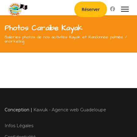
Réserver
Photos Caraïbe Kayak
Galeries photos de nos activités Kayak et Randonnée palmée /
snorkeling
Conception |
Kawuk - Agence web Guadeloupe
Infos Légales